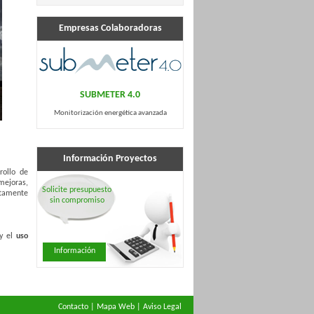
Empresas Colaboradoras
SUBMETER 4.0
Monitorización energética avanzada
Información Proyectos
rollo de
mejoras,
Solicite presupuesto
ctamente
sin compromiso
y el
uso
Información
os
Contacto
|
Mapa Web
|
Aviso Legal